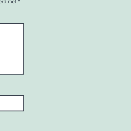
eerd met
*