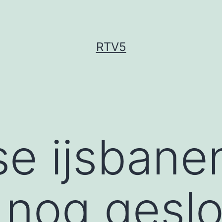
RTV5
se ijsbane
 nog geslo