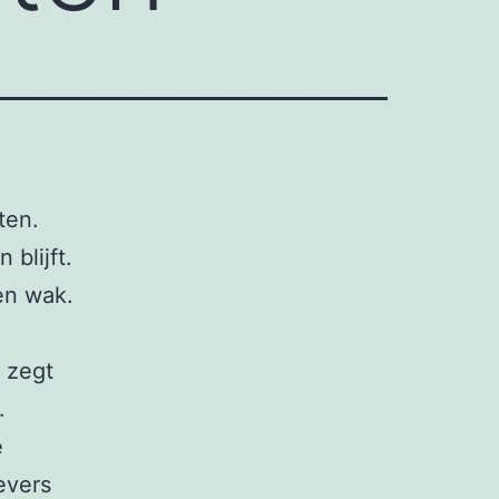
ten.
blijft.
een wak.
 zegt
.
e
evers