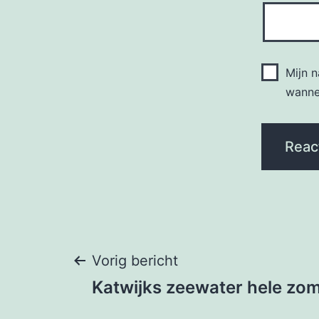
Mijn 
wannee
Bericht
Vorig bericht
Katwijks zeewater hele zo
navigatie