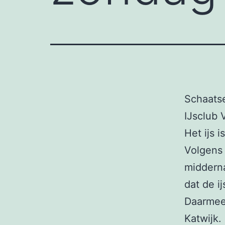
Schaatse
IJsclub 
Het ijs 
Volgens 
midderna
dat de i
Daarmee
Katwijk.