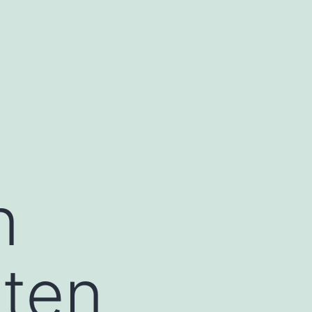
n
ten