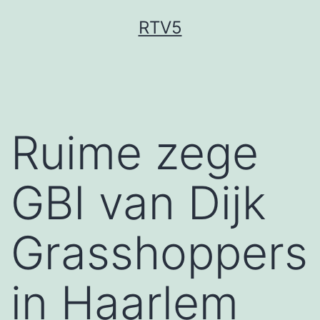
Ga
RTV5
naar
de
inhoud
Ruime zege
GBI van Dijk
Grasshoppers
in Haarlem