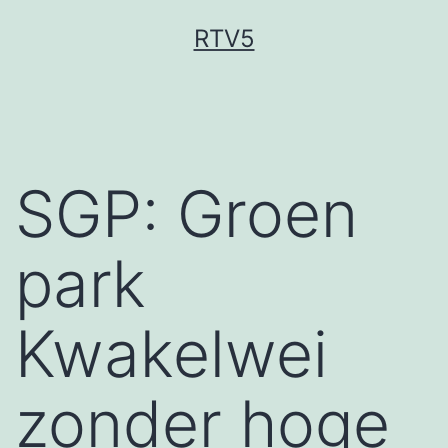
Ga
RTV5
naar
de
inhoud
SGP: Groen
park
Kwakelwei
zonder hoge