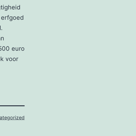
tigheid
 erfgoed
.
an
.500 euro
ok voor
ategorized