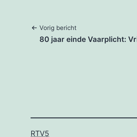
Bericht
Vorig bericht
80 jaar einde Vaarplicht: V
navigatie
RTV5