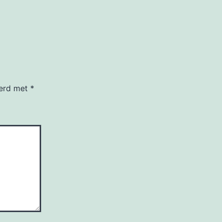
eerd met
*