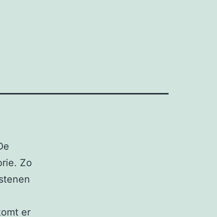
 De
rie. Zo
lstenen
komt er