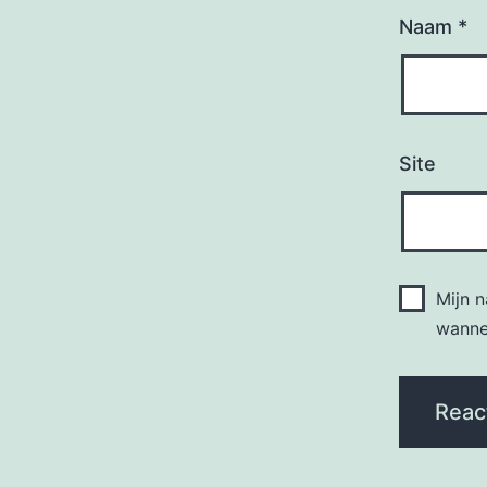
Naam
*
Site
Mijn 
wannee