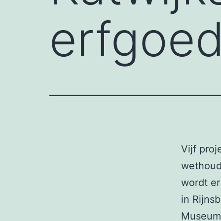
erfgoed
Vijf pro
wethoude
wordt er
in Rijns
Museum 