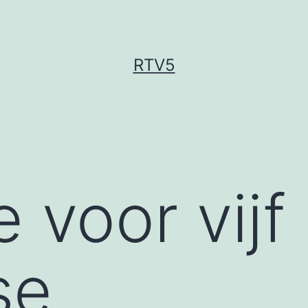
RTV5
 voor vijf
se