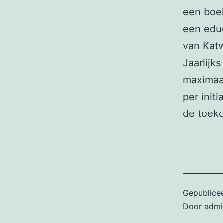
een boek
een educ
van Katw
Jaarlijk
maximaal
per init
de toeko
Gepublice
Door
admi