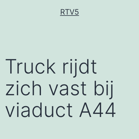
Ga
RTV5
naar
de
inhoud
Truck rijdt
zich vast bij
viaduct A44